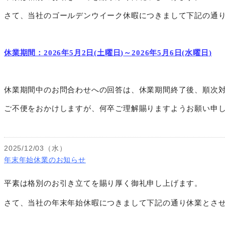
さて、当社のゴールデンウイーク休暇につきまして下記の通
休業期間：
2026
年
5
月
2
日
(
土曜日
)
～
2026
年
5
月
6
日
(
水曜日
)
休業期間中のお問合わせへの回答は、休業期間終了後、順次
ご不便をおかけしますが、何卒ご理解賜りますようお願い申
2025/12/03（水）
年末年始休業のお知らせ
平素は格別のお引き立てを賜り厚く御礼申し上げます。
さて、当社の年末年始休暇につきまして下記の通り休業とさ