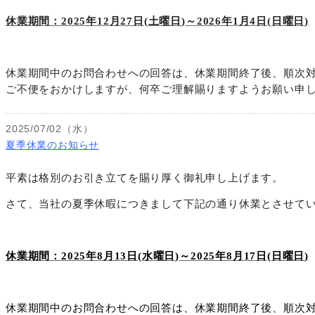
休業期間：
2025
年
12
月
27
日
(
土曜日
)
～
2026
年
1
月
4
日
(
日曜日
)
休業期間中のお問合わせへの回答は、休業期間終了後、順次
ご不便をおかけしますが、何卒ご理解賜りますようお願い申
2025/07/02（水）
夏季休業のお知らせ
平素は格別のお引き立てを賜り厚く御礼申し上げます。
さて、当社の夏季休暇につきまして下記の通り休業とさせて
休業期間：
2025
年
8
月
13
日
(
水曜日
)
～
2025
年
8
月
17
日
(
日曜日
)
休業期間中のお問合わせへの回答は、休業期間終了後、順次