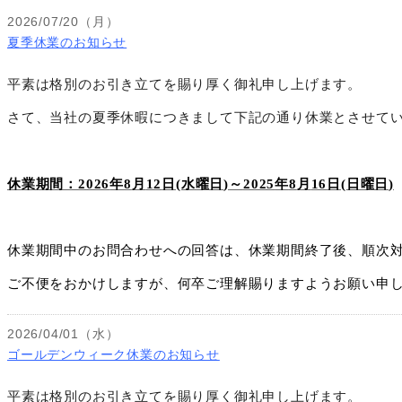
2026/07/20（月）
夏季休業のお知らせ
平素は格別のお引き立てを賜り厚く御礼申し上げます。
さて、当社の夏季休暇につきまして下記の通り休業とさせて
休業期間：
2026
年
8
月
12
日
(
水曜日
)
～
2025
年
8
月
16
日
(
日曜日
)
休業期間中のお問合わせへの回答は、休業期間終了後、順次
ご不便をおかけしますが、何卒ご理解賜りますようお願い申
2026/04/01（水）
ゴールデンウィーク休業のお知らせ
平素は格別のお引き立てを賜り厚く御礼申し上げます。