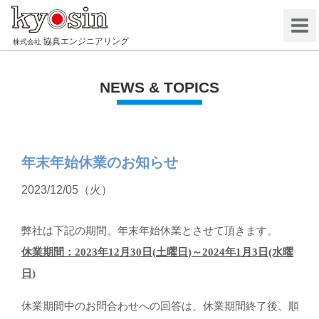
協真エンジニアリング
株式会社
Menu
NEWS & TOPICS
年末年始休業のお知らせ
2023/12/05（火）
弊社は下記の期間、年末年始休業とさせて頂きます。
休業期間：
2023
年
12
月30日
(
土曜日
)
～
2024
年
1
月3日
(水
曜
日
)
休業期間中のお問合わせへの回答は、休業期間終了後、順